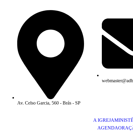
webmaster@adbr
Av. Celso Garcia, 560 - Brás - SP
A IGREJA
MINIST
AGENDA
ORAÇ