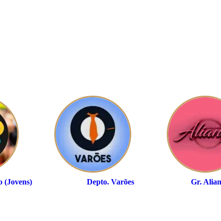
o (Jovens)
Depto. Varões
Gr. Alia