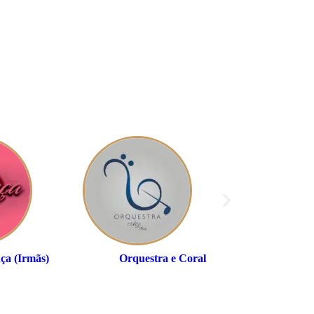
nça (Irmãs)
Orquestra e Coral
Brás