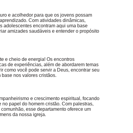
uro e acolhedor para que os jovens possam
aprendizado. Com atividades dinâmicas,
os adolescentes encontram aqui uma base
criar amizades saudáveis e entender o propósito
e e cheio de energia! Os encontros
cas de experiências, além de abordarem temas
rir como você pode servir a Deus, encontrar seu
 base nos valores cristãos.
anheirismo e crescimento espiritual, focando
s e no papel do homem cristão. Com palestras,
e a comunhão, esse departamento oferece um
omens da nossa igreja.