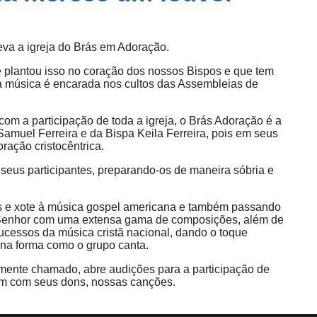
leva a igreja do Brás em Adoração.
plantou isso no coração dos nossos Bispos e que tem
a música é encarada nos cultos das Assembleias de
om a participação de toda a igreja, o Brás Adoração é a
amuel Ferreira e da Bispa Keila Ferreira, pois em seus
ração cristocêntrica.
seus participantes, preparando-os de maneira sóbria e
hos e xote à música gospel americana e também passando
o Senhor com uma extensa gama de composições, além de
cessos da música cristã nacional, dando o toque
 na forma como o grupo canta.
ente chamado, abre audições para a participação de
am com seus dons, nossas canções.