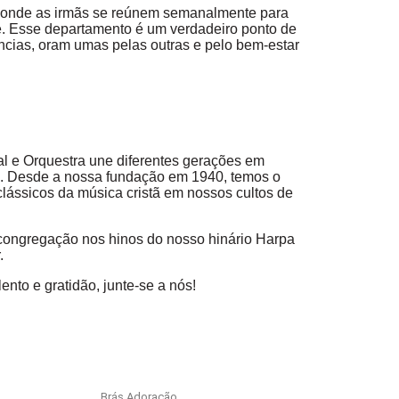
, onde as irmãs se reúnem semanalmente para
e. Esse departamento é um verdadeiro ponto de
ncias, oram umas pelas outras e pelo bem-estar
ral e Orquestra une diferentes gerações em
. Desde a nossa fundação em 1940, temos o
 clássicos da música cristã em nossos cultos de
a congregação nos hinos do nosso hinário Harpa
.
nto e gratidão, junte-se a nós!
Brás Adoração