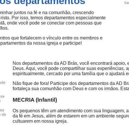
sos departamentos
Se
minhar juntos na fé e na comunhão, crescendo
Cristo. Por isso, temos departamentos especialmente
istã, onde você pode se conectar com pessoas que
ios.
tros que fortalecem o vínculo entre os membros e
partamentos da nossa igreja e participe!
Nos departamentos da AD Brás, você encontrará apoio, e
Deus. Aqui, você pode compartilhar suas experiências, a
espiritualmente, cercado por uma família que o ajudará 
nde
Não fique de fora! Participe dos departamentos da AD Brá
fortaleça sua comunhão com Deus e com os irmãos. Esta
-se
MECRIA (Infantil)
a
nte
Os pequenos têm um atendimento com sua linguagem, apr
a de
da fé em Jesus, além de estarem em um ambiente seguro 
cultuarem em nossa igreja.