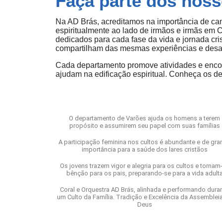
Faça parte dos nos
Na AD Brás, acreditamos na importância de ca
espiritualmente ao lado de irmãos e irmãs em 
dedicados para cada fase da vida e jornada cr
compartilham das mesmas experiências e desaf
Cada departamento promove atividades e encon
ajudam na edificação espiritual. Conheça os de
O departamento de Varões ajuda os homens a terem
propósito e assumirem seu papel com suas famílias
A participação feminina nos cultos é abundante e de gra
importância para a saúde dos lares cristãos
Os jovens trazem vigor e alegria para os cultos e tornam
bênção para os pais, preparando-se para a vida adult
Coral e Orquestra AD Brás, alinhada e performando dura
um Culto da Família. Tradição e Excelência da Assemblei
Deus