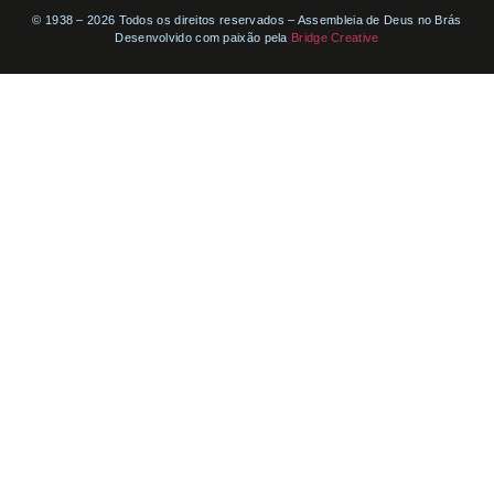
© 1938 – 2026 Todos os direitos reservados – Assembleia de Deus no Brás
Desenvolvido com paixão pela
Bridge Creative