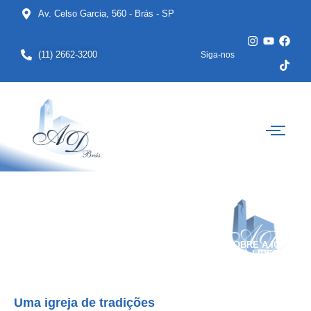
Av. Celso Garcia, 560 - Brás - SP
(11) 2662-3200
Siga-nos
SOBRE A IGREJA
E A LIDERANÇA
Uma igreja de tradições